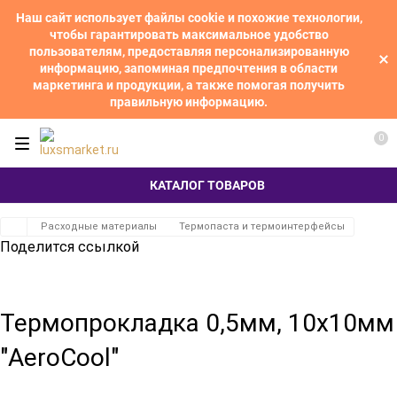
Наш сайт использует файлы cookie и похожие технологии,
чтобы гарантировать максимальное удобство
пользователям, предоставляя персонализированную
информацию, запоминая предпочтения в области
маркетинга и продукции, а также помогая получить
правильную информацию.
0
КАТАЛОГ ТОВАРОВ
Расходные материалы
Термопаста и термоинтерфейсы
Поделится ссылкой
Термопрокладка 0,5мм, 10х10мм
"AeroCool"