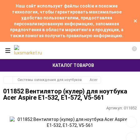
Наш сайт использует файлы cookie и похожие
технологии, чтобы гарантировать максимальное
удобство пользователям, предоставляя
персонализированную информацию, запоминая
предпочтения в области маркетинга и продукции, а
также помогая получить правильную информацию.
0
КАТАЛОГ ТОВАРОВ
Системы охлаждения для ноутбуков
Acer
011852 Вентилятор (кулер) для ноутбука
Acer Aspire E1-532, E1-572, V5-561
Артикул:
011852
Добав
в
избра
Добав