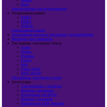
Makita
Bosh
Аккумуляторы для шуруповертов
Оперативная память
DDR3
DDR4
DDR3L
Оперативная память
Дисплейные модули и тачскрины для смартфонов
Матрицы для планшетов
Тач скрины, сенсорные стекла
Apple
Digma
Prestigio
Explay
Irbis
China Tablet
DNS, DEXP
Тач скрины, сенсорные стекла
Аксессуары
Светотехника, гирлянды
Колонки, наушники
Расходники для IQOS
Коврики для мыши
Накопители USB, флешки