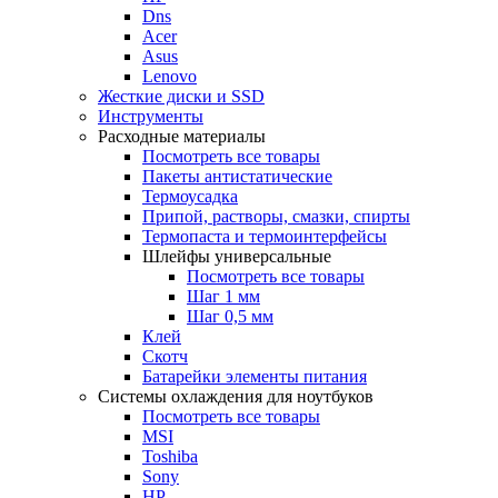
Dns
Acer
Asus
Lenovo
Жесткие диски и SSD
Инструменты
Расходные материалы
Посмотреть все товары
Пакеты антистатические
Термоусадка
Припой, растворы, смазки, спирты
Термопаста и термоинтерфейсы
Шлейфы универсальные
Посмотреть все товары
Шаг 1 мм
Шаг 0,5 мм
Клей
Скотч
Батарейки элементы питания
Системы охлаждения для ноутбуков
Посмотреть все товары
MSI
Toshiba
Sony
HP