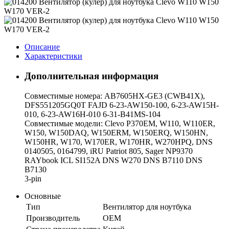
Описание
Характеристики
Дополнительная информация
Совместимые номера: AB7605HX-GE3 (CWB41X),
DFS551205GQ0T FAJD 6-23-AW150-100, 6-23-AW15H-
010, 6-23-AW16H-010 6-31-B41MS-104
Совместимые модели: Clevo P370EM, W110, W110ER,
W150, W150DAQ, W150ERM, W150ERQ, W150HN,
W150HR, W170, W170ER, W170HR, W270HPQ, DNS
0140505, 0164799, iRU Patriot 805, Sager NP9370
RAYbook ICL SI152A DNS W270 DNS B7110 DNS
B7130
3-pin
Основные
Тип
Вентилятор для ноутбука
Производитель
OEM