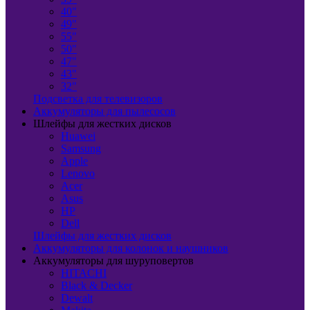
40"
49"
55"
50"
47"
43"
32"
Подсветка для телевизоров
Аккумуляторы для пылесосов
Шлейфы для жестких дисков
Huawei
Samsung
Apple
Lenovo
Acer
Asus
HP
Dell
Шлейфы для жестких дисков
Аккумуляторы для колонок и наушников
Аккумуляторы для шуруповертов
HITACHI
Black & Decker
Dewalt