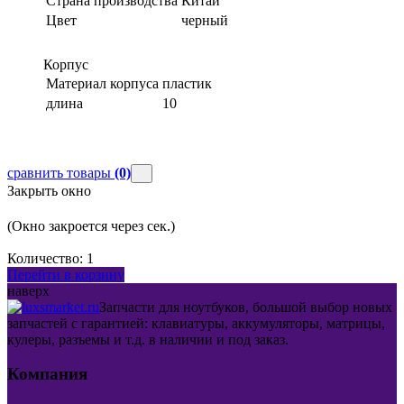
Страна производства
Китай
Цвет
черный
Корпус
Материал корпуса
пластик
длина
10
сравнить товары
(0)
Закрыть окно
(Окно закроется через
сек.)
Количество:
1
Перейти в корзину
наверх
Запчасти для ноутбуков, большой выбор новых
запчастей с гарантией: клавиатуры, аккумуляторы, матрицы,
кулеры, разъемы и т.д. в наличии и под заказ.
Компания