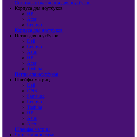
Системы охлаждения для ноутбуков
Корпуса для ноутбуков
HP
Acer
Lenovo
Корпуса для ноутбуков
Петли для ноутбуков
Dell
Lenovo
Asus
HP
Acer
Toshiba
Петли для ноутбуков
Шлейфы матриц
Dell
DNS
Samsung
Lenovo
Toshiba
HP
Asus
Acer
Шлейфы матриц
Чипы / микросхемы