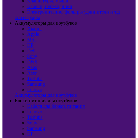
Клавиатуры, мыши
Кабели, переходники
Электропитание, фильтры удлинители и т.д
Аксессуары
Аккумуляторы для ноутбуков
Xiaomi
Apple
MSI
HP
Dell
Sony
DNS
Asus
Acer
Toshiba
Samsung
Lenovo
Аккумуляторы для ноутбуков
Блоки питания для ноутбуков
Кабеля для блоков питания
Lenovo
Toshiba
Sony
Samsung
HP