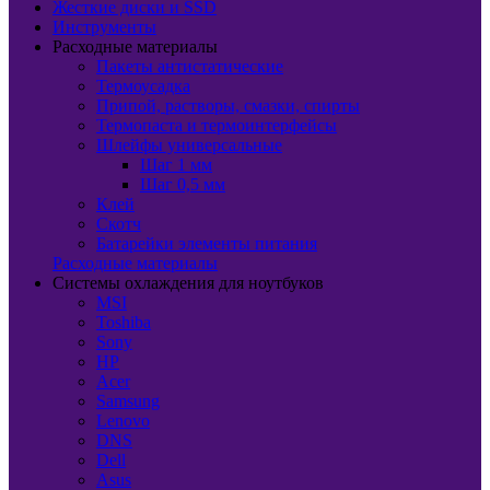
Жесткие диски и SSD
Инструменты
Расходные материалы
Пакеты антистатические
Термоусадка
Припой, растворы, смазки, спирты
Термопаста и термоинтерфейсы
Шлейфы универсальные
Шаг 1 мм
Шаг 0,5 мм
Клей
Скотч
Батарейки элементы питания
Расходные материалы
Системы охлаждения для ноутбуков
MSI
Toshiba
Sony
HP
Acer
Samsung
Lenovo
DNS
Dell
Asus