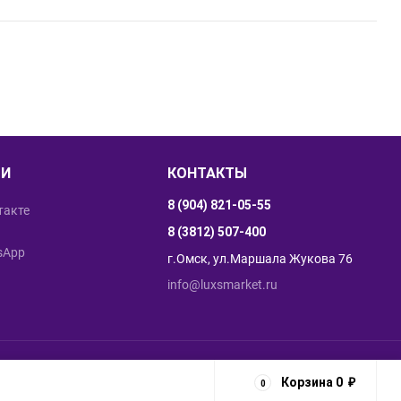
ТИ
КОНТАКТЫ
8 (904) 821-05-55
такте
8 (3812) 507-400
sApp
г.Омск, ул.Маршала Жукова 76
info@luxsmarket.ru
ие сайта
,
продвижение сайта
:
Студия разработчиков "AG group"
.
Корзина
0
₽
0