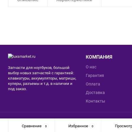
КОМПАНИЯ
О нас
Запчасти для ноутбуков, большой
выбор новых запчастей с гарантией:
Гарантия
клавиатуры, аккумуляторы, матрицы,
кулеры, разъемы и т.д. в наличии и
Оплата
под заказ.
Доставка
Контакты
© 2026 LUXSMARKET
Сравнение
Избранное
Просмот
0
0