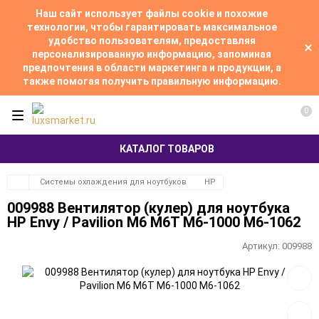
Наш сайт использует файлы cookie и похожие
технологии, чтобы гарантировать максимальное
удобство пользователям, предоставляя
персонализированную информацию, запоминая
предпочтения в области маркетинга и продукции, а
также помогая получить правильную информацию.
0
КАТАЛОГ ТОВАРОВ
Системы охлаждения для ноутбуков
HP
009988 Вентилятор (кулер) для ноутбука
HP Envy / Pavilion M6 M6T M6-1000 M6-1062
Артикул:
009988
Добав
в
избра
Добав