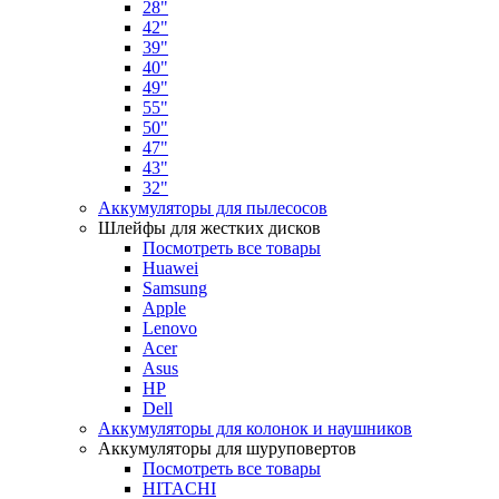
28"
42"
39"
40"
49"
55"
50"
47"
43"
32"
Аккумуляторы для пылесосов
Шлейфы для жестких дисков
Посмотреть все товары
Huawei
Samsung
Apple
Lenovo
Acer
Asus
HP
Dell
Аккумуляторы для колонок и наушников
Аккумуляторы для шуруповертов
Посмотреть все товары
HITACHI