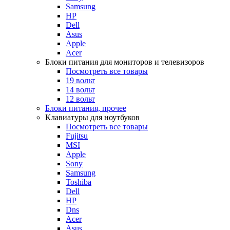
Samsung
HP
Dell
Asus
Apple
Acer
Блоки питания для мониторов и телевизоров
Посмотреть все товары
19 вольт
14 вольт
12 вольт
Блоки питания, прочее
Клавиатуры для ноутбуков
Посмотреть все товары
Fujitsu
MSI
Apple
Sony
Samsung
Toshiba
Dell
HP
Dns
Acer
Asus